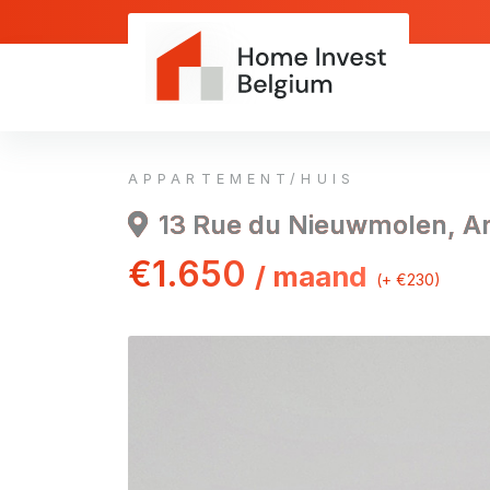
APPARTEMENT/HUIS
13 Rue du Nieuwmolen, A
€1.650
/ maand
(+ €230)