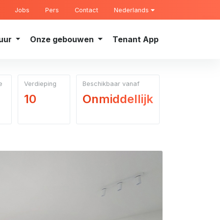
Jobs
Pers
Contact
Nederlands
uur
Onze gebouwen
Tenant App
e
Verdieping
Beschikbaar vanaf
10
Onmiddellijk