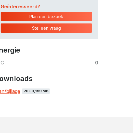
Geïnteresseerd?
Plan een bezoek
Stel een vraag
nergie
PC
0
ownloads
an/bijlage
PDF 0,199 MB