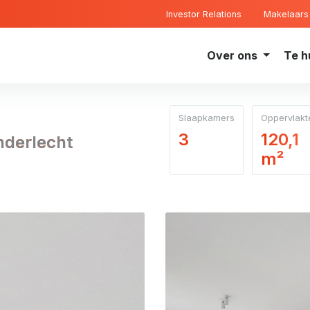
Investor Relations
Makelaars
Over ons
Te h
Slaapkamers
Oppervlakt
3
120,1
nderlecht
m²