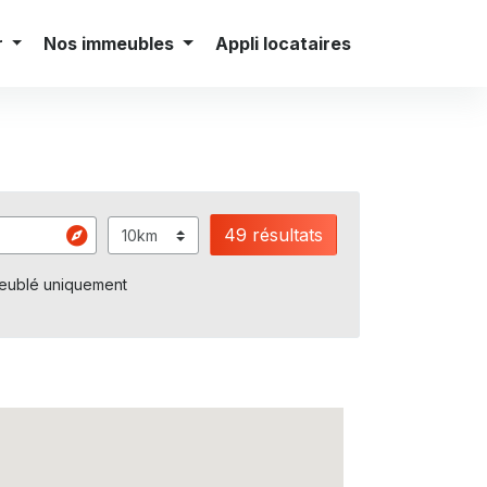
Carrières
Presse
Contact
français
r
Nos immeubles
Appli locataires
49 résultats
eublé uniquement