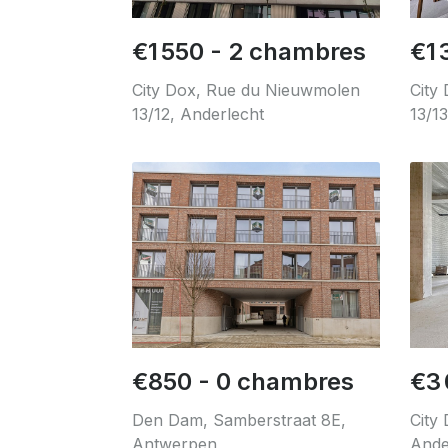
€1 550 - 2 chambres
€1 
City Dox, Rue du Nieuwmolen
City
13/12, Anderlecht
13/1
€850 - 0 chambres
€3 
Den Dam, Samberstraat 8E,
City
Antwerpen
Ande