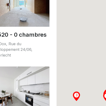
520 - 0 chambres
 Dox, Rue du
loppement 24/06,
rlecht
3