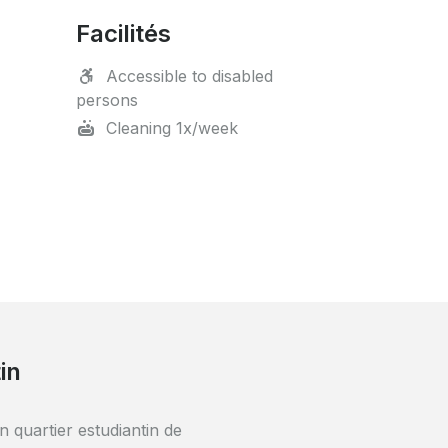
Facilités
Accessible to disabled
persons
Cleaning 1x/week
in
imité
n quartier estudiantin de
ent mélange de commerces et de