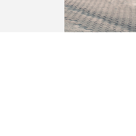
L'immeuble est situé en plein coeur de la cit
une connexion aisée vers Bruxelles, Namur,