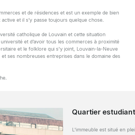
commerces et de résidences et est un exemple de bien
st active et il s’y passe toujours quelque chose.
versité catholique de Louvain et cette situation
 université et d’avoir tous les commerces à proximité
ersitaire et le folklore qui s'y joint, Louvain-la-Neuve
e et ses nombreuses entreprises dans le domaine des
he.
Quartier estudiant
Commerces à prox
L'immeuble est situé en plei
Ce quartier est un intellig