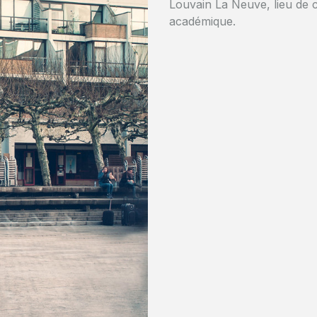
Louvain La Neuve, lieu de 
résidences et est un exempl
académique.
ville étudiante. La vie y est 
quelque chose.