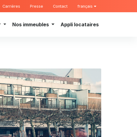
Carrières
Presse
Contact
français
r
Nos immeubles
Appli locataires