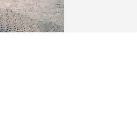
é estudiantine à 5 minutes à pied de la gare. De là,
 Ottignies.